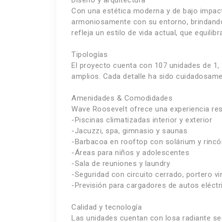
Diseño y arquitectura
Con una estética moderna y de bajo impacto
armoniosamente con su entorno, brindando v
refleja un estilo de vida actual, que equilib
Tipologías
El proyecto cuenta con 107 unidades de 1, 
amplios. Cada detalle ha sido cuidadosamen
Amenidades & Comodidades
Wave Roosevelt ofrece una experiencia res
-Piscinas climatizadas interior y exterior
-Jacuzzi, spa, gimnasio y saunas
-Barbacoa en rooftop con solárium y rinc
-Áreas para niños y adolescentes
-Sala de reuniones y laundry
-Seguridad con circuito cerrado, portero vir
-Previsión para cargadores de autos eléctr
Calidad y tecnología
Las unidades cuentan con losa radiante sec