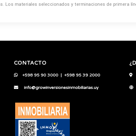
s. Los materiales seleccionados y terminaciones de primera lí
CONTACTO
¿
+598 95 90 3000
|
+598 95 39 2000
info@growinversionesinmobiliarias.uy