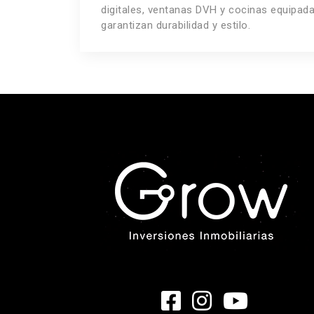
digitales, ventanas DVH y cocinas equipada
garantizan durabilidad y estilo.